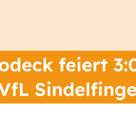
deck feiert 3:
VfL Sindelfing