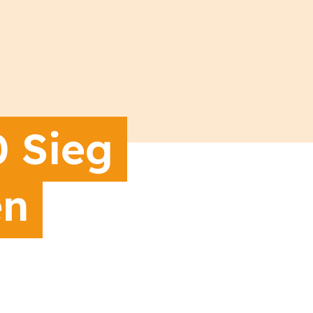
0 Sieg
en