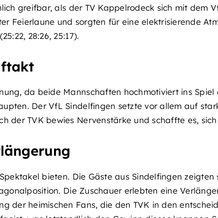
lich greifbar, als der TV Kappelrodeck sich mit dem 
ster Feierlaune und sorgten für eine elektrisierende A
5:22, 28:26, 25:17).
ftakt
nung, da beide Mannschaften hochmotiviert ins Spiel 
upten. Der VfL Sindelfingen setzte vor allem auf star
och der TVK bewies Nervenstärke und schaffte es, si
rlängerung
 Spektakel bieten. Die Gäste aus Sindelfingen zeigten
iagonalposition. Die Zuschauer erlebten eine Verläng
ung der heimischen Fans, die den TVK in den entsche