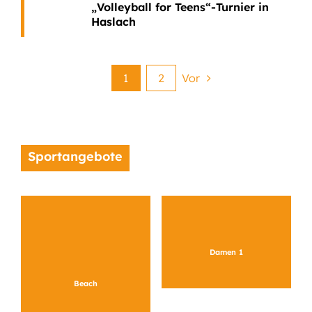
„Volleyball for Teens“-Turnier in
Haslach
1
2
Vor
Sportangebote
Damen 1
Beach