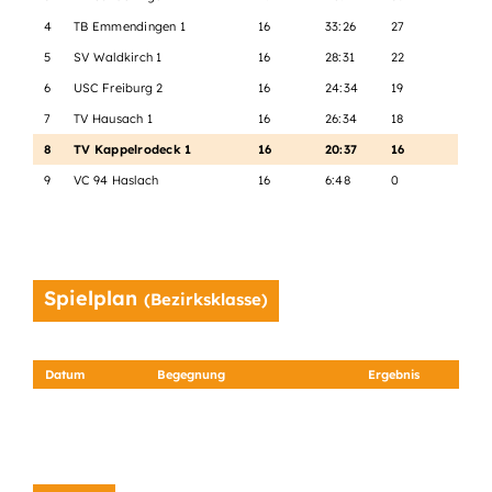
4
TB Emmendingen 1
16
33:26
27
5
SV Waldkirch 1
16
28:31
22
6
USC Freiburg 2
16
24:34
19
7
TV Hausach 1
16
26:34
18
8
TV Kappelrodeck 1
16
20:37
16
9
VC 94 Haslach
16
6:48
0
Spielplan
(Bezirksklasse)
Datum
Begegnung
Ergebnis