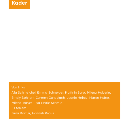
Kader
Von links:
Alla Schmeichel, Emma Schneider, Kathrin Baro, Milena Haberle,
Emely Bohnert, Carmen Gundelach, Leonie Heintz, Maren Huber,
Milena Trayer, Lisa-Marie Schmid
Es fehlen:
Irina Bartuli, Hannah Kraus