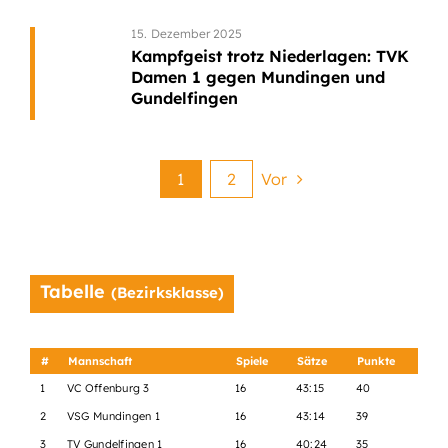
15. Dezember 2025
Kampfgeist trotz Niederlagen: TVK
Damen 1 gegen Mundingen und
Gundelfingen
1
2
Vor
Tabelle
(Bezirksklasse)
#
Mannschaft
Spiele
Sätze
Punkte
1
VC Offenburg 3
16
43:15
40
2
VSG Mundingen 1
16
43:14
39
3
TV Gundelfingen 1
16
40:24
35