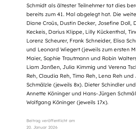
Schmidt als ältester Teilnehmer tat dies b
bereits zum 41. Mal abgelegt hat. Die weite
Diane Croüs, Dustin Decker, Josefine Doll, 
Keckeis, Darius Klippe, Lilly Kückenthal,
Lorenz Scheurer, Frank Schneider, Elisa Sch
und Leonard Wiegert (jeweils zum ersten Ma
Maier, Sophie Trautmann und Robin Waltersb
Liam Janßen, Julia Kimmig und Verena Tscha
Reh, Claudia Reh, Timo Reh, Lena Reh und J
Schmälzle (jeweils 8x). Dieter Schindler und
Annette Köninger und Hans-Jürgen Schmälzle
Wolfgang Köninger (jeweils 17x).
Beitrag veröffentlicht am
20. Januar 2026