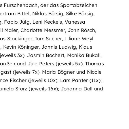
 aus Furschenbach, der das Sportabzeichen
ram Bittel, Niklas Börsig, Silke Börsig,
g, Fabio Jülg, Leni Keckeis, Vanessa
l Maier, Charlotte Messmer, John Rösch,
las Stockinger, Tom Sucher, Liliane Weyl
, Kevin Köninger, Jannis Ludwig, Klaus
eweils 3x). Jasmin Bochert, Monika Bukall,
Janßen und Jule Peters (jeweils 5x). Thomas
gast (jeweils 7x). Maria Bögner und Nicole
ce Fischer (jeweils 10x); Lars Panter (11x);
iela Storz (jeweils 16x); Johanna Doll und