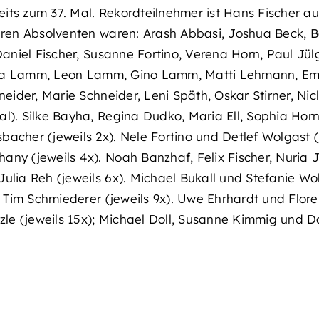
ereits zum 37. Mal. Rekordteilnehmer ist Hans Fischer
ren Absolventen waren: Arash Abbasi, Joshua Beck, Bert
Daniel Fischer, Susanne Fortino, Verena Horn, Paul Jül
 Tina Lamm, Leon Lamm, Gino Lamm, Matti Lehmann, Emi
neider, Marie Schneider, Leni Späth, Oskar Stirner, Nic
l). Silke Bayha, Regina Dudko, Maria Ell, Sophia Horn
acher (jeweils 2x). Nele Fortino und Detlef Wolgast (j
ny (jeweils 4x). Noah Banzhaf, Felix Fischer, Nuria 
ulia Reh (jeweils 6x). Michael Bukall und Stefanie Wol
 Tim Schmiederer (jeweils 9x). Uwe Ehrhardt und Floren
 (jeweils 15x); Michael Doll, Susanne Kimmig und Dan